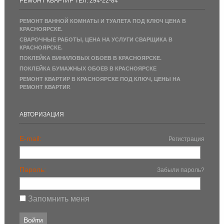
РЕМОНТ КВАРТИР ТЕЛ. 294-22-84
РЕМОНТ ВАННОЙ КОМНАТЫ И ТУАЛЕТА ПОД КЛЮЧ ЦЕНА В
КРАСНОЯРСКЕ.
СВАРОЧНЫЕ РАБОТЫ, ЦЕНА НА УСЛУГИ СВАРЩИКА В
КРАСНОЯРСКЕ.
ПОКЛЕЙКА ВИНИЛОВЫХ ОБОЕВ В КРАСНОЯРСКЕ.
ПОКЛЕЙКА БУМАЖНЫХ ОБОЕВ В КРАСНОЯРСКЕ
РЕМОНТ КВАРТИР В КРАСНОЯРСКЕ ПОД КЛЮЧ, ЦЕНЫ НА
РЕМОНТ КВАРТИР.
АВТОРИЗАЦИЯ
E-mail:
Регистрация
Пароль:
Забыли пароль?
Запомнить меня