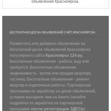
объявлений Красноярска.
БЕСПЛАТНАЯ ДОСКА ОБЪЯВЛЕНИЙ САЙТ КРАСНОЯРСКА
Разместить или добавить объявление на
бесплатной доске объявлений Красноярска
популярного сайта
Красноярск 124 ру.
Бесплатные объявления - работа, ищу или
требуется. Бесплатные объявления
недвижимость - куплю или продам квартиру,
гостинку. Бесплатные объявления - ремонт
квартир и отделочные работы. Партнерская
программа по заработку на доске объявлений,
условия выгоднее чем на Авито (
читайте
подробности заработка по партнерской
программе
после регистрации
ЗДЕСЬ
) .