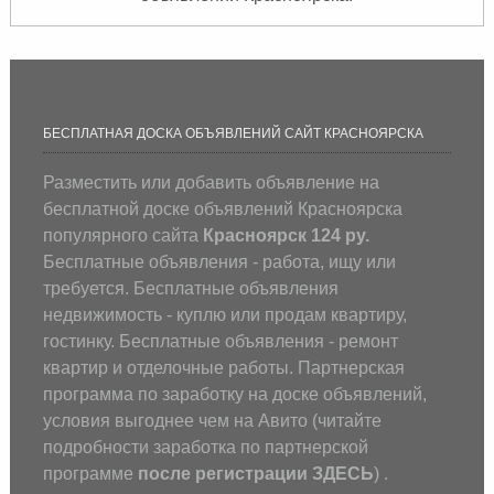
БЕСПЛАТНАЯ ДОСКА ОБЪЯВЛЕНИЙ САЙТ КРАСНОЯРСКА
Разместить или добавить объявление на
бесплатной доске объявлений Красноярска
популярного сайта
Красноярск 124 ру.
Бесплатные объявления - работа, ищу или
требуется. Бесплатные объявления
недвижимость - куплю или продам квартиру,
гостинку. Бесплатные объявления - ремонт
квартир и отделочные работы. Партнерская
программа по заработку на доске объявлений,
условия выгоднее чем на Авито (
читайте
подробности заработка по партнерской
программе
после регистрации
ЗДЕСЬ
) .