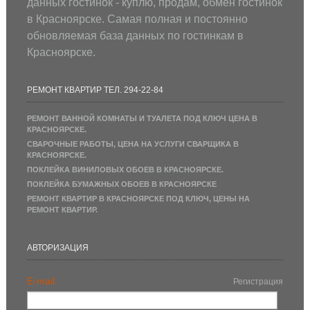
данных гостинок - куплю, продам, обмен гостинок
в Красноярске. Самая полная и постоянно
обновляемая база данных по гостинкам в
Красноярске.
РЕМОНТ КВАРТИР ТЕЛ. 294-22-84
РЕМОНТ ВАННОЙ КОМНАТЫ И ТУАЛЕТА ПОД КЛЮЧ ЦЕНА В
КРАСНОЯРСКЕ.
СВАРОЧНЫЕ РАБОТЫ, ЦЕНА НА УСЛУГИ СВАРЩИКА В
КРАСНОЯРСКЕ.
ПОКЛЕЙКА ВИНИЛОВЫХ ОБОЕВ В КРАСНОЯРСКЕ.
ПОКЛЕЙКА БУМАЖНЫХ ОБОЕВ В КРАСНОЯРСКЕ
РЕМОНТ КВАРТИР В КРАСНОЯРСКЕ ПОД КЛЮЧ, ЦЕНЫ НА
РЕМОНТ КВАРТИР.
АВТОРИЗАЦИЯ
E-mail:
Регистрация