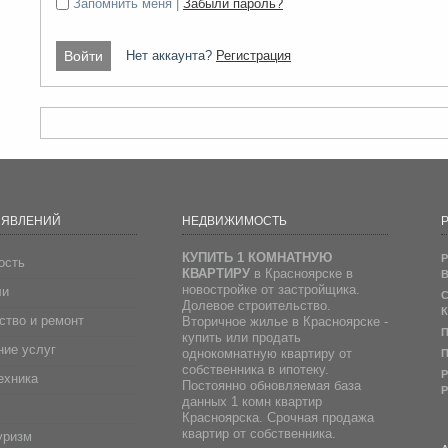
Запомнить меня |
Забыли пароль?
Нет аккаунта?
Регистрация
ЪЯВЛЕНИЙ
НЕДВИЖИМОСТЬ
Р
КУПИТЬ 1 КОМНАТНУЮ
Р
ость
КВАРТИРУ
в Красноярске в
В
новостройке от застройщика.
ли
С
Долевое строительство.
К
ство и ремонт
Вторичное жилье в Красноярске -
П
купить или продать
ие услуг
однокомнатную квартиру от
П
собственника в ипотеку.
Р
ехника
Постоянно обновляемая база
Р
данных 1 комн квартир
Красноярска. Срочная продажа
квартир от собственника.
уризм