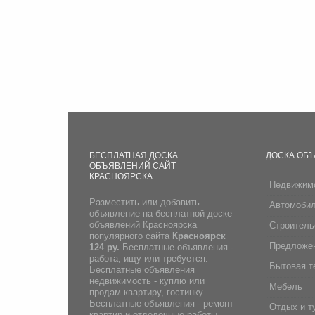
БЕСПЛАТНАЯ ДОСКА
ДОСКА ОБ
ОБЪЯВЛЕНИЙ САЙТ
КРАСНОЯРСКА
Недвижим
Разместить или добавить
Автомоби
объявление на бесплатной доске
объявлений Красноярска
Строитель
популярного сайта
Красноярск
Предложен
124 ру.
Бесплатные объявления -
работа, ищу или требуется.
Бытовая т
Бесплатные объявления
недвижимость - куплю или
Мебель
продам квартиру, гостинку.
Бесплатные объявления - ремонт
Отдых и т
квартир и отделочные работы.