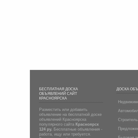
БЕСПЛАТНАЯ ДОСКА
ДОСКА ОБ
ОБЪЯВЛЕНИЙ САЙТ
КРАСНОЯРСКА
Недвижим
Разместить или добавить
Автомоби
объявление на бесплатной доске
объявлений Красноярска
Строитель
популярного сайта
Красноярск
Предложен
124 ру.
Бесплатные объявления -
работа, ищу или требуется.
Бытовая т