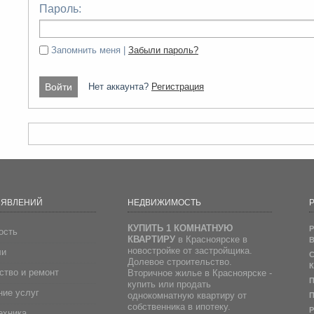
Пароль:
Запомнить меня |
Забыли пароль?
Нет аккаунта?
Регистрация
ЪЯВЛЕНИЙ
НЕДВИЖИМОСТЬ
Р
КУПИТЬ 1 КОМНАТНУЮ
Р
ость
КВАРТИРУ
в Красноярске в
В
новостройке от застройщика.
ли
С
Долевое строительство.
К
ство и ремонт
Вторичное жилье в Красноярске -
П
купить или продать
ие услуг
однокомнатную квартиру от
П
собственника в ипотеку.
Р
ехника