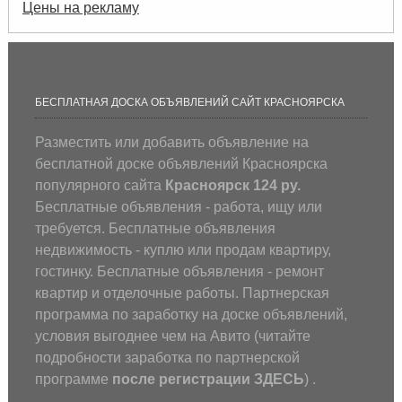
Цены на рекламу
БЕСПЛАТНАЯ ДОСКА ОБЪЯВЛЕНИЙ САЙТ КРАСНОЯРСКА
Разместить или добавить объявление на
бесплатной доске объявлений Красноярска
популярного сайта
Красноярск 124 ру.
Бесплатные объявления - работа, ищу или
требуется. Бесплатные объявления
недвижимость - куплю или продам квартиру,
гостинку. Бесплатные объявления - ремонт
квартир и отделочные работы. Партнерская
программа по заработку на доске объявлений,
условия выгоднее чем на Авито (
читайте
подробности заработка по партнерской
программе
после регистрации
ЗДЕСЬ
) .