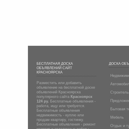
БЕСПЛАТНАЯ ДОСКА
ДОСКА ОБ
ОБЪЯВЛЕНИЙ САЙТ
КРАСНОЯРСКА
Недвижим
Разместить или добавить
Автомоби
объявление на бесплатной доске
объявлений Красноярска
Строитель
популярного сайта
Красноярск
Предложен
124 ру.
Бесплатные объявления -
работа, ищу или требуется.
Бытовая т
Бесплатные объявления
недвижимость - куплю или
Мебель
продам квартиру, гостинку.
Бесплатные объявления - ремонт
Отдых и т
квартир и отделочные работы.