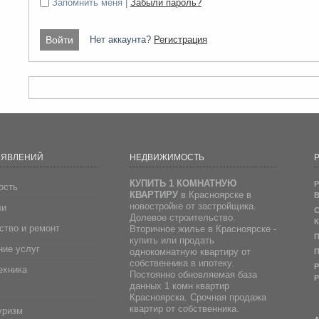
Запомнить меня |
Забыли пароль?
Нет аккаунта?
Регистрация
ЪЯВЛЕНИЙ
НЕДВИЖИМОСТЬ
Р
КУПИТЬ 1 КОМНАТНУЮ
Р
ость
КВАРТИРУ
в Красноярске в
В
новостройке от застройщика.
ли
С
Долевое строительство.
К
ство и ремонт
Вторичное жилье в Красноярске -
П
купить или продать
ие услуг
однокомнатную квартиру от
П
собственника в ипотеку.
Р
ехника
Постоянно обновляемая база
Р
данных 1 комн квартир
Красноярска. Срочная продажа
квартир от собственника.
уризм