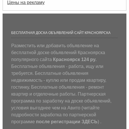
Цены на рекламу
БЕСПЛАТНАЯ ДОСКА ОБЪЯВЛЕНИЙ САЙТ КРАСНОЯРСКА
Разместить или добавить объявление на
бесплатной доске объявлений Красноярска
популярного сайта
Красноярск 124 ру.
Бесплатные объявления - работа, ищу или
требуется. Бесплатные объявления
недвижимость - куплю или продам квартиру,
гостинку. Бесплатные объявления - ремонт
квартир и отделочные работы. Партнерская
программа по заработку на доске объявлений,
условия выгоднее чем на Авито (
читайте
подробности заработка по партнерской
программе
после регистрации
ЗДЕСЬ
) .