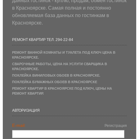
данных гостинок - куплю, продам, обмен гостинок
в Красноярске. Самая полная и постоянно
обновляемая база данных по гостинкам в
Красноярске.
РЕМОНТ КВАРТИР ТЕЛ. 294-22-84
РЕМОНТ ВАННОЙ КОМНАТЫ И ТУАЛЕТА ПОД КЛЮЧ ЦЕНА В
КРАСНОЯРСКЕ.
СВАРОЧНЫЕ РАБОТЫ, ЦЕНА НА УСЛУГИ СВАРЩИКА В
КРАСНОЯРСКЕ.
ПОКЛЕЙКА ВИНИЛОВЫХ ОБОЕВ В КРАСНОЯРСКЕ.
ПОКЛЕЙКА БУМАЖНЫХ ОБОЕВ В КРАСНОЯРСКЕ
РЕМОНТ КВАРТИР В КРАСНОЯРСКЕ ПОД КЛЮЧ, ЦЕНЫ НА
РЕМОНТ КВАРТИР.
АВТОРИЗАЦИЯ
E-mail:
Регистрация